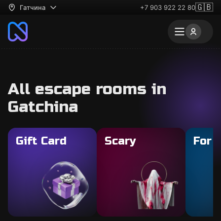
🇬🇧
Гатчина
+7 903 922 22 80
All escape rooms in
Gatchina
Gift Card
Scary
For 