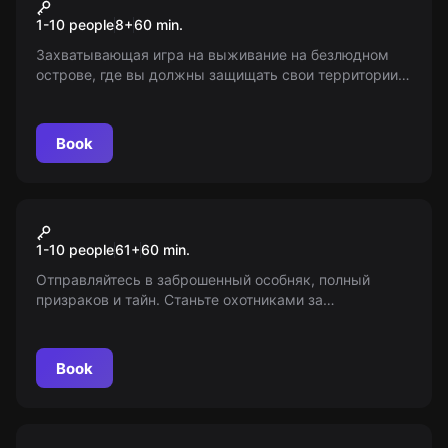
Island Assault
1-10 people
8
+
60
min.
Захватывающая игра на выживание на безлюдном
острове, где вы должны защищать свои территории
от врагов. Вооружитесь и использовать укрытие для
защиты. Играйте в режиме «сам за себя» или
«команда на команду». 8+
Book
VR
Ghost Mansion
1-10 people
61
+
60
min.
Отправляйтесь в заброшенный особняк, полный
призраков и тайн. Станьте охотниками за
привидениями, используя магические ловушки. Но
будьте осторожны, призраки хитры и находчивы.
Возрастные ограничения: 6-12 лет.
Book
Quiz