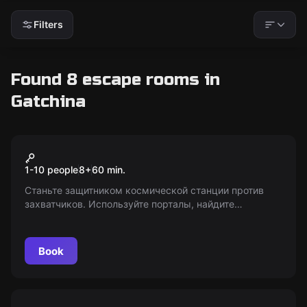
Filters
Found 8 escape rooms in
Gatchina
VR
Space Battle
1-10 people
8
+
60
min.
Станьте защитником космической станции против
захватчиков. Используйте порталы, найдите
бластеры и щиты, научитесь ходить по стенам.
Сражайтесь с друзьями или в командах.
Постарайтесь не вылететь в космос! Возраст: 8+
Book
VR