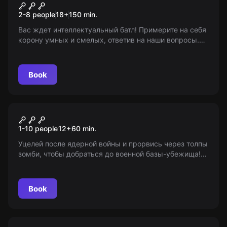
60 секунд
2-8 people
18
+
150
min.
Вас ждет интеллектуальный батл! Примерите на себя
корону умных и смелых, ответив на наши вопросы.
Успешно пройдите через 4 тура и станьте
победителем. Возрастные ограничение: 18+
Book
Action game
Safe Night
1-10 people
12
+
60
min.
Уцелей после ядерной войны и прорвись через толпы
зомби, чтобы добраться до военной базы-убежища!
Ваше выживание зависит только от вас. Игра для тех,
кому исполнилось 12 лет.
Book
VR