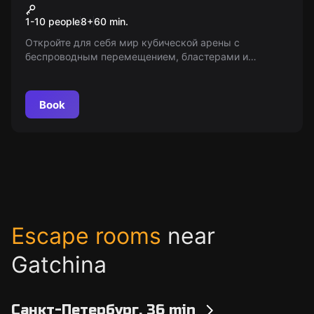
Cubes
1-10 people
8
+
60
min.
Откройте для себя мир кубической арены с
беспроводным перемещением, бластерами и
восхитительными ландшафтами. Время проверить
свои навыки в режимах PVP и командных битвах.
Возраст: 8+.
Book
Escape rooms
near
Gatchina
Санкт-Петербург, 36 min