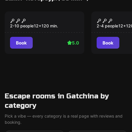
Outdoor
Outdoor
Zero Line
Seven Brid
Popular
Popular
2-10 people
12
+
120
min.
2-4 people
12
+
12
Book
5.0
Book
Escape rooms in Gatchina by
category
Pick a vibe — every category is a real page with reviews and
booking.