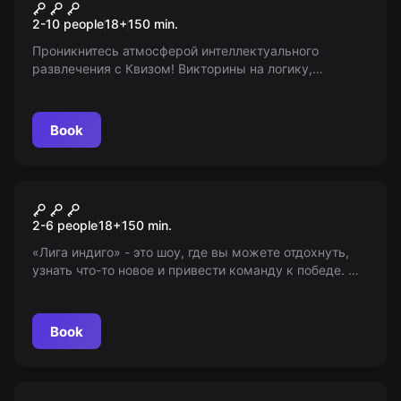
Wow Quiz
2-10 people
18
+
150
min.
Проникнитесь атмосферой интеллектуального
развлечения с Квизом! Викторины на логику,
интуицию и смекалку ждут вас. Для взрослых 18+.
Информация предоставлена «Миром Квестов».
Book
Quiz
Лига индиго
2-6 people
18
+
150
min.
«Лига индиго» - это шоу, где вы можете отдохнуть,
узнать что-то новое и привести команду к победе. Мы
ждем любоеоз, жаждущих знаний и азарта.
Внимание: квиз — это не классический квест!
Book
Quiz