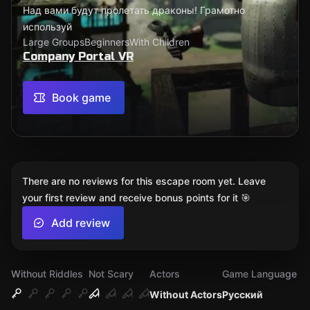
Над вами будут пролетать драконы! Грамотно
используй
Large Groups
Beginners
With Children
Company Portal VR
Book game
There are no reviews for this escape room yet. Leave
your first review and receive bonus points for it 🎯
Add review
Without Riddles
Not Scary
Actors
Game Language
Without Actors
Русский