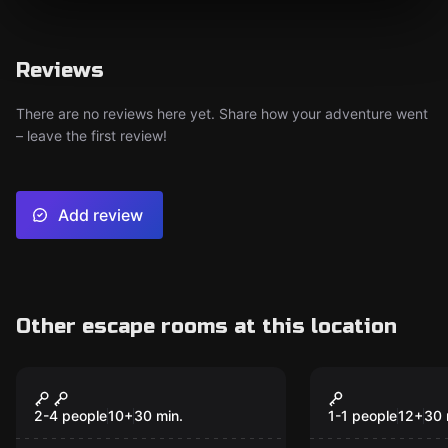
Reviews
There are no reviews here yet. Share how your adventure went
– leave the first review!
Add review
Other escape rooms at this location
VR
VR
Minecraft
Superhot
2-4 people
10
+
30
min.
1-1 people
12
+
30