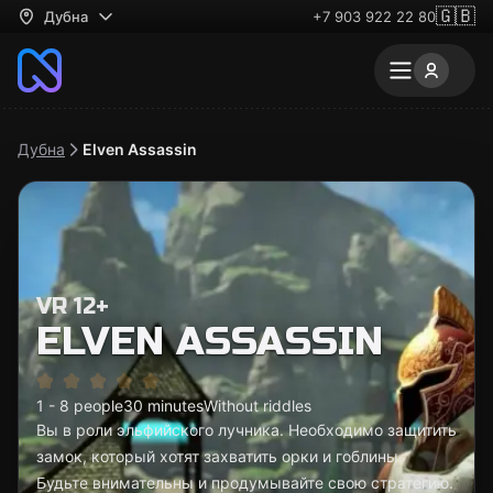
🇬🇧
Дубна
+7 903 922 22 80
Дубна
Elven Assassin
VR 12+
ELVEN ASSASSIN
1 - 8 people
30 minutes
Without riddles
Вы в роли эльфийского лучника. Необходимо защитить
замок, который хотят захватить орки и гоблины.
Будьте внимательны и продумывайте свою стратегию.