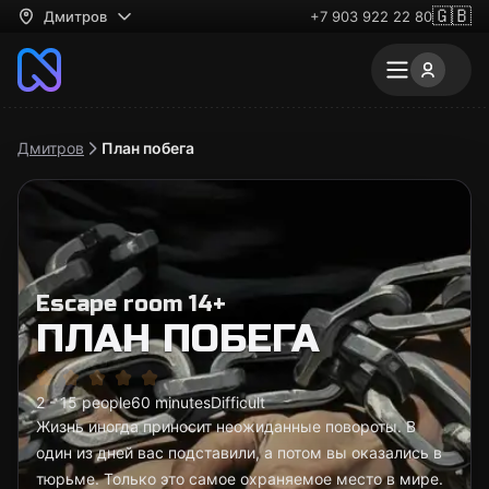
🇬🇧
Дмитров
+7 903 922 22 80
Дмитров
План побега
Escape room 14+
ПЛАН ПОБЕГА
2 - 15 people
60 minutes
Difficult
Жизнь иногда приносит неожиданные повороты. В
один из дней вас подставили, а потом вы оказались в
тюрьме. Только это самое охраняемое место в мире.