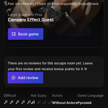
Как же сбежать? Пора об этом подумать! Возрастные
ог
Large Groups
For Pros
Company Effect Quest
Book game
There are no reviews for this escape room yet. Leave
your first review and receive bonus points for it 🎯
Add review
Difficult
Not Scary
Actors
Game Language
Without Actors
Русский