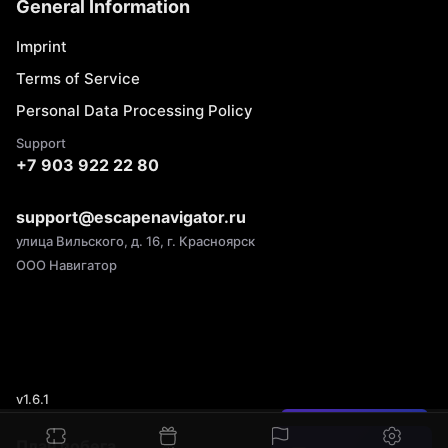
General Information
Imprint
Terms of Service
Personal Data Processing Policy
Support
+7 903 922 22 80
support@escapenavigator.ru
улица Вильского, д. 16, г. Красноярск
ООО Навигатор
v
1.6.1
Found a mistake?
План побега