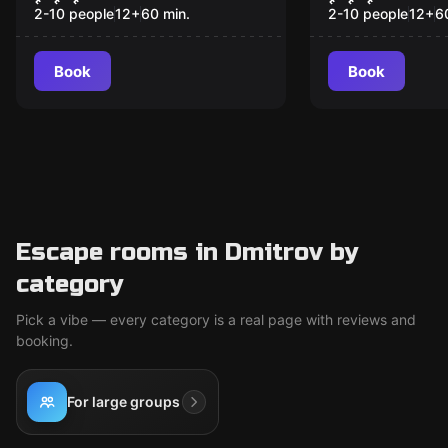
2-10 people
12
+
60
min.
2-10 people
12
+
6
Book
Book
Escape rooms in Dmitrov by
category
Pick a vibe — every category is a real page with reviews and
booking.
For large groups