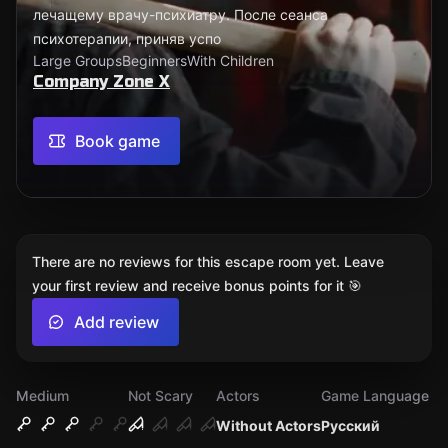
лечащему врачу-психиатру. После сеанса
психотерапии, приняв успо
Large Groups
Beginners
With Children
Company Zone X
Book game
There are no reviews for this escape room yet. Leave
your first review and receive bonus points for it 🎯
Add review
Medium
Not Scary
Actors
Game Language
Without Actors
Русский