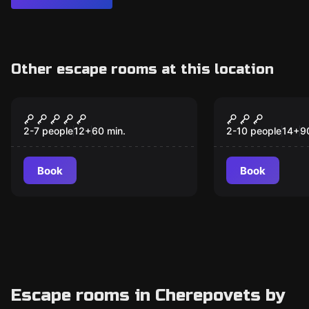
Other escape rooms at this location
Escape room
Escape room
Тайна красного замка
Шепот сте
2-7 people
12
+
60
min.
2-10 people
14
+
9
Book
Book
Escape rooms in Cherepovets by