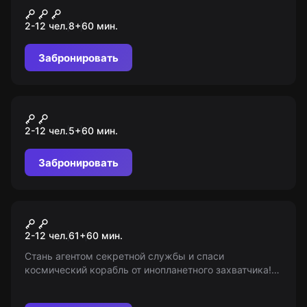
Человек-паук. Школа
2-12 чел.
8
+
60
мин.
супергероев
Забронировать
Квест-анимация
Роблокс. Радужные друзья
2-12 чел.
5
+
60
мин.
Забронировать
Квест-анимация
Among Us
2-12 чел.
61
+
60
мин.
Стань агентом секретной службы и спаси
космический корабль от инопланетного захватчика!
Возрастные ограничения: 6-14. Игра не от
организаторов 'Мир Квестов'.