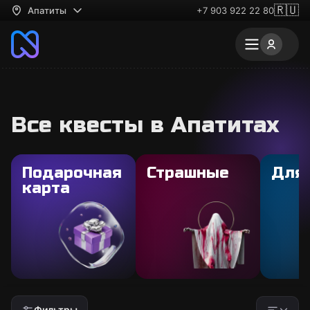
🇷🇺
Апатиты
+7 903 922 22 80
Все квесты в Апатитах
Подарочная
Страшные
Для
карта
Фильтры